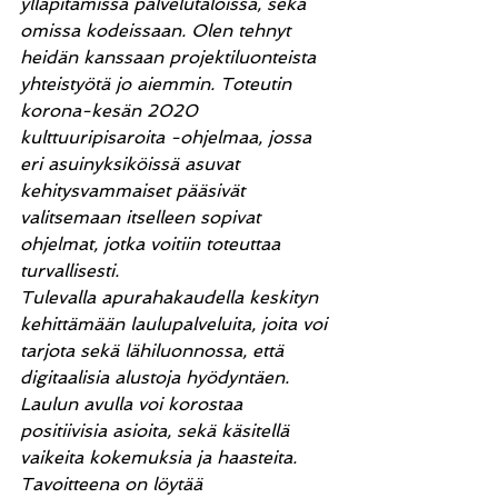
ylläpitämissä palvelutaloissa, sekä 
omissa kodeissaan. Olen tehnyt 
heidän kanssaan projektiluonteista 
yhteistyötä jo aiemmin. Toteutin 
korona-kesän 2020 
kulttuuripisaroita -ohjelmaa, jossa 
eri asuinyksiköissä asuvat 
kehitysvammaiset pääsivät 
valitsemaan itselleen sopivat 
ohjelmat, jotka voitiin toteuttaa 
turvallisesti. 
Tulevalla apurahakaudella keskityn 
kehittämään laulupalveluita, joita voi 
tarjota sekä lähiluonnossa, että 
digitaalisia alustoja hyödyntäen. 
Laulun avulla voi korostaa 
positiivisia asioita, sekä käsitellä 
vaikeita kokemuksia ja haasteita. 
Tavoitteena on löytää 