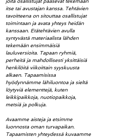
joita osallistujat pääsevät tekemään 
itse tai avustajan kanssa. Tehtävien 
tavoitteena on sitouttaa osallistujat 
toimintaan ja avata yhteys heidän 
kanssaan. Etätehtävien avulla 
syntyvästä materiaalista lähden 
tekemään ensimmäisiä 
lauluversioita. Tapaan ryhmiä, 
perheitä ja mahdollisesti yksittäisiä 
henkilöitä viikoittain syyskuusta 
alkaen. Tapaamisissa 
hyödynnämme lähiluontoa ja sieltä 
löytyviä elementtejä, kuten 
leikkipaikkoja, nuotiopaikkoja, 
metsiä ja polkuja. 
Avaamme aisteja ja etsimme 
luonnosta oman turvapaikan. 
Tapaamisten yhteydessä kuvaamme 