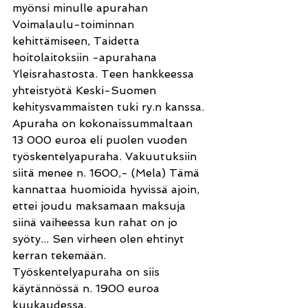
myönsi minulle apurahan 
Voimalaulu-toiminnan 
kehittämiseen, Taidetta 
hoitolaitoksiin -apurahana 
Yleisrahastosta. Teen hankkeessa 
yhteistyötä Keski-Suomen 
kehitysvammaisten tuki ry.n kanssa.
Apuraha on kokonaissummaltaan 
13 000 euroa eli puolen vuoden 
työskentelyapuraha. Vakuutuksiin 
siitä menee n. 1600,- (Mela) Tämä 
kannattaa huomioida hyvissä ajoin, 
ettei joudu maksamaan maksuja 
siinä vaiheessa kun rahat on jo 
syöty... Sen virheen olen ehtinyt 
kerran tekemään. 
Työskentelyapuraha on siis 
käytännössä n. 1900 euroa 
kuukaudessa. 