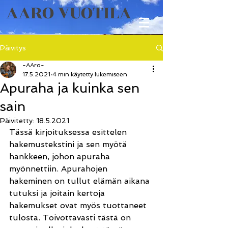
AARO VUOTILA
Päivitys
-AAro-
17.5.2021
4 min käytetty lukemiseen
Apuraha ja kuinka sen
sain
Päivitetty:
18.5.2021
Tässä kirjoituksessa esittelen 
hakemustekstini ja sen myötä 
hankkeen, johon apuraha 
myönnettiin. Apurahojen 
hakeminen on tullut elämän aikana 
tutuksi ja joitain kertoja 
hakemukset ovat myös tuottaneet 
tulosta. Toivottavasti tästä on 