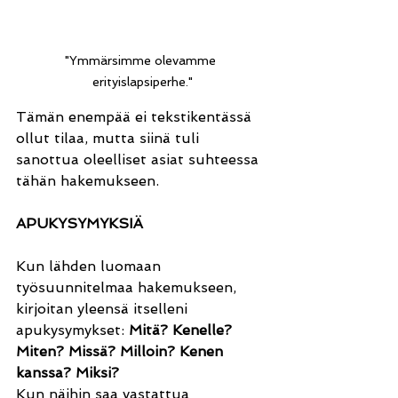
"Ymmärsimme olevamme 
erityislapsiperhe."
Tämän enempää ei tekstikentässä 
ollut tilaa, mutta siinä tuli 
sanottua oleelliset asiat suhteessa 
tähän hakemukseen.
APUKYSYMYKSIÄ 
Kun lähden luomaan 
työsuunnitelmaa hakemukseen, 
kirjoitan yleensä itselleni 
apukysymykset:
 Mitä? Kenelle? 
Miten? Missä? Milloin? Kenen 
kanssa? Miksi?
Kun näihin saa vastattua 