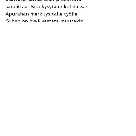
sanoittaa. Sitä kysytään kohdassa: 
Apurahan merkitys tälle työlle. 
Siihen on hyvä vastata muutakin 
kuin vain: valtava. Vaikka sehän sen 
merkitys tietenkin on.
Apurahan merkitys tälle työlle
Minulle on kehittynyt työvuosieni 
myötä, sekä oman perheeni 
myötävaikutuksella ammattitaitoa 
kohdata kehitysvammaisia ihmisiä ja 
toimia heidän kanssaan luovasti ja 
luontevasti. Punnitessani omaa 
työuraani, huomaan, että tämän 
kaltaisissa töissä olen kokenut 
eniten merkitystä, onnistumista ja 
yhteyttä toisiin ihmisiin. 