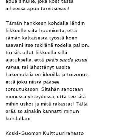
apua sinulle, joka koet tässä 
aiheessa apua tarvitsevasi!
Tämän hankkeen kohdalla lähdin 
liikkeelle siitä huomiosta, että 
tämän kaltaisesta työstä koen 
saavani itse tekijänä todella paljon. 
En siis ollut liikkeellä sillä 
ajatuksella, että 
pitäis saada jostai 
rahaa
, tai lähettänyt useita 
hakemuksia eri ideoilla ja toivonut, 
että joku niistä pääsee 
toteutukseen. Sitähän sanotaan 
monessa yhteydessä, että tee sitä 
mihin uskot ja mitä rakastat! Tällä 
erää se ainakin kannatti minun 
kohdallani.
Keski-Suomen Kulttuurirahasto 