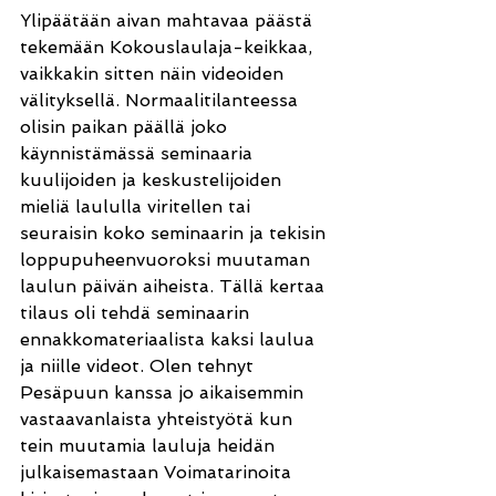
Ylipäätään aivan mahtavaa päästä 
tekemään Kokouslaulaja-keikkaa, 
vaikkakin sitten näin videoiden 
välityksellä. Normaalitilanteessa 
olisin paikan päällä joko 
käynnistämässä seminaaria 
kuulijoiden ja keskustelijoiden 
mieliä laululla viritellen tai 
seuraisin koko seminaarin ja tekisin 
loppupuheenvuoroksi muutaman 
laulun päivän aiheista. Tällä kertaa 
tilaus oli tehdä seminaarin 
ennakkomateriaalista kaksi laulua 
ja niille videot. Olen tehnyt 
Pesäpuun kanssa jo aikaisemmin 
vastaavanlaista yhteistyötä kun 
tein muutamia lauluja heidän 
julkaisemastaan Voimatarinoita 