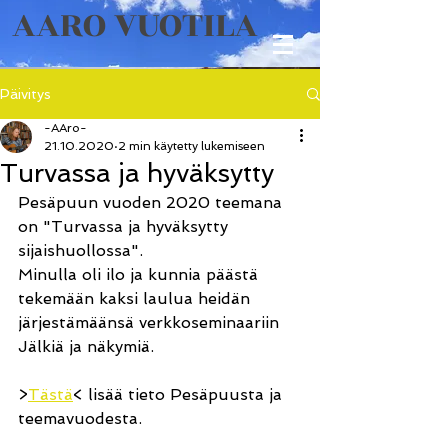
AARO VUOTILA
Päivitys
-AAro-
21.10.2020
2 min käytetty lukemiseen
Turvassa ja hyväksytty
Pesäpuun vuoden 2020 teemana 
on "Turvassa ja hyväksytty 
sijaishuollossa". 
Minulla oli ilo ja kunnia päästä 
tekemään kaksi laulua heidän 
järjestämäänsä verkkoseminaariin 
Jälkiä ja näkymiä.
>
Tästä
< lisää tieto Pesäpuusta ja 
teemavuodesta.