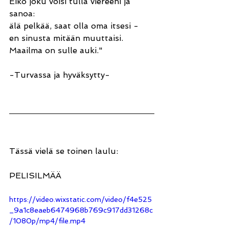
Eikö joku voisi tulla viereeni ja 
sanoa: 
älä pelkää, saat olla oma itsesi - 
en sinusta mitään muuttaisi. 
Maailma on sulle auki."
-Turvassa ja hyväksytty-
Tässä vielä se toinen laulu:
PELISILMÄÄ
https://video.wixstatic.com/video/f4e525
_9a1c8eaeb6474968b769c917dd31268c
/1080p/mp4/file.mp4